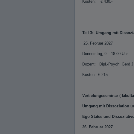
Kosten: € 430.-
Teil 3: Umgang mit Disso
25. Februar 2027
8 
Donnerstag, 9 – 18:00 Uhr
Dozent: Dipl.-Psych. Gerd J
Kosten: € 215.-
Vertiefungsseminar ( fakult
Umgang mit Dissoziation 
Ego-States und Dissoziative
26. Februar 20