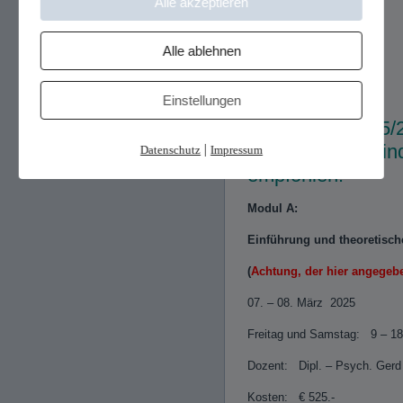
Zu den
AGB
.
Alle akzeptieren
Alle ablehnen
Einstellungen
Curriculum 2025
alle Seminare sin
|
Datenschutz
Impressum
empfohlen!
Modul A:
Einführung und theoretisc
(
Achtung, der hier angegebe
07. – 08
Freitag und Samstag: 9 – 18
Dozent: Dipl. – Psych. Gerd
Kosten: € 525.-