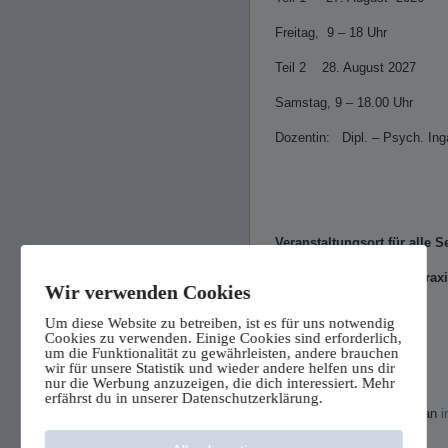
Freitag, 9 – 18 Uhr
Teil 2 28. August 2027
Samstag, 9 – 18.00 Uhr
Dozentin: Dipl. – Psych. Ing
Veranstaltungsort für alle 
Psychotherapeutische Praxi
Wir verwenden Cookies
Waldstraße 15
Um diese Website zu betreiben, ist es für uns notwendig
Cookies zu verwenden. Einige Cookies sind erforderlich,
30163 Hannover
um die Funktionalität zu gewährleisten, andere brauchen
wir für unsere Statistik und wieder andere helfen uns dir
zentral gelegen in der List
nur die Werbung anzuzeigen, die dich interessiert. Mehr
erfährst du in unserer Datenschutzerklärung.
Anmeldung bitte per Mail an
i