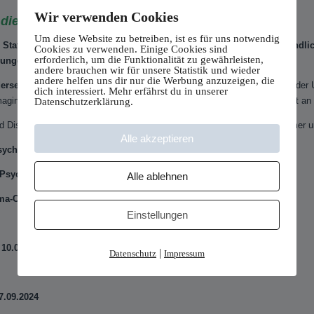
Wir verwenden Cookies
 die Ego – State – Therapie
Um diese Website zu betreiben, ist es für uns notwendig
– States und dem IRRT – Modell nach M. Smucker bei Kindern, Jugend
Cookies zu verwenden. Einige Cookies sind
erforderlich, um die Funktionalität zu gewährleisten,
rungen
andere brauchen wir für unsere Statistik und wieder
andere helfen uns dir nur die Werbung anzuzeigen, die
erseminar des Trauma-Curriculums-Hannover
in zwei Teilen werden der U
dich interessiert. Mehr erfährst du in unserer
aginative Techniken aus der IRRT-Therapie nach M. Smucker, angepasst an das
Datenschutzerklärung.
d Diskussion kommen Video-Demonstrationen, Fallbeispiele der Teilnehmer un
Alle akzeptieren
sych.
 Psychologischer Psychotherapeut
Alle ablehnen
uma-Curriculum Hannover)
Einstellungen
 10.08. 2024
|
Datenschutz
Impressum
27.09.2024