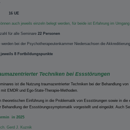
r
- € 16 UE
 können auch jeweils einzeln belegt werden, für beide ist Erfahrung im Umgang
zahl für alle Seminare
22 Personen
e werden bei der Psychotherapeutenkammer Niedersachsen die Akkreditierun
 jeweils 8 Fortbildungspunkte
raumazentrierter
Techniken bei Essstörungen
inares ist die Nutzung traumazentrierter Techniken bei der Behandlung von
h mit EMDR und Ego-State-Therapie-Methoden.
n theoretischen Einführung in die Problematik von Essstörungen sowie in die
ur Behandlung der Essstörungssymptomatik vorgestellt und eingeübt. Auch Se
ermin in 2025
ych. Gerd J. Kuznik