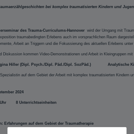
Traumaerzählgeschichten bei komplex traumatisierten Kindern und Jugen
rseminar des Trauma-Curriculums-Hannover
wird der Umgang mit Traumn
Exposition traumabedingten Erlebens auch im vorsprachlichen Raum dargestel
emente, Arbeit an Triggern und die Fokussierung des aktuellen Erlebens unt
d Diskussion kommen Video-Demonstrationen und Arbeit in Kleingruppen mit
egina Hiller (Dipl. Psych./Dipl. Päd./Dipl. SozPäd.) Analytische K
st Spezialistin auf dem Gebiet der Arbeit mit komplex traumatisierten Kinder
ptember 2024
00 Uhr 8 Unterrichtseinheiten
: Erfahrungen auf dem Gebiet der Traumatherapie