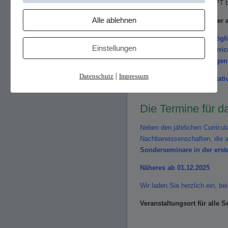
Mitgliedschaft in der DeGPT b
Alle ablehnen
Die Seminare können aber a
Es gibt zusätzlich die Mög
Einstellungen
ersten Teil des Kindercurri
Seminar unbedingt belegen
|
Datenschutz
Impressum
Ebenfalls kann ein fakultat
werden.
Die Termine für d
Neben den jährlichen Curricul
Nachbarwissenschaften, die 
Sonderseminare in der erst
Näheres ab 01.12.2025
Wir laden Sie herzlich ein, be
Veranstaltungsort für alle 