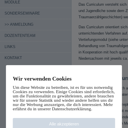
MODULE
Das Curriculum versteht sich
und Jugendliche sowie dem Z
SONDERSEMINARE
Traumaerzählgeschichten) we
>> ANMELDUNG
Das Curriculum orientiert sic
unterrichtenden Verfahren auf
DOZENTENTEAM
Vertiefungsmodul (siehe unten
Behandlung von Traumafolge
LINKS
in Kooperation mit hoch qualif
KONTAKT
Niedersachsen mit jeweils ca.
Wir verwenden Cookies
Zielgruppen des Cur
Um diese Website zu betreiben, ist es für uns notwendig
Das Curriculum wendet sich an
Cookies zu verwenden. Einige Cookies sind erforderlich,
Kinder- und JugendpsychiaterI
um die Funktionalität zu gewährleisten, andere brauchen
wir für unsere Statistik und wieder andere helfen uns dir
nur die Werbung anzuzeigen, die dich interessiert. Mehr
Das jetzt vorliegende Konzep
erfährst du in unserer Datenschutzerklärung.
unserem Curriculum „Arbeit mi
Supervision, verteilt auf min
müssen die beschriebenen Mod
Alle akzeptieren