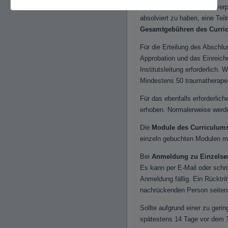
Die Teilnehmerinnen sind ver
absolviert zu haben, eine Tei
Gesamtgebühren des Curric
Für die Erteilung des Abschl
Approbation und das Einreich
Institutsleitung erforderlich.
Mindestens 50 traumatherape
Für das ebenfalls erforderli
erhoben. Normalerweise werden
Die
Module des Curriculums
einzeln gebuchten Modulen mu
Bei
Anmeldung zu Einzelse
Es kann per E-Mail oder schri
Anmeldung fällig. Ein Rücktri
nachrückenden Person seitens
Sollte aufgrund einer zu geri
spätestens 14 Tage vor dem T