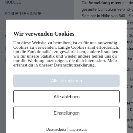
MODULE
Die
Anmeldung muss
mit 
gesamte Curriculum verbindli
SONDERSEMINARE
Seminar in Höhe von 540.- € a
Absprache möglich. Für die w
>> ANMELDUNG
14 Tage vor Seminarbeginn er
Wir verwenden Cookies
betragen jeweils 430.- € für 1
DOZENTENTEAM
Rechnung abgerechnet werden.
Um diese Website zu betreiben, ist es für uns notwendig
Cookies zu verwenden. Einige Cookies sind erforderlich,
LINKS
erhöhen. Die Supervisionsstun
um die Funktionalität zu gewährleisten, andere brauchen
wir für unsere Statistik und wieder andere helfen uns dir
Ein
kostenfreier Rücktritt
ist
KONTAKT
nur die Werbung anzuzeigen, die dich interessiert. Mehr
erfährst du in unserer Datenschutzerklärung.
Bei einem mehrfachen Rücktrit
Die
Seminargebühren
werden
Alle akzeptieren
nächsten Curriculum besuch
Alle ablehnen
Ausnahmen
:
Sofern eine Warteliste beste
Bearbeitungsgebühr von 60 € z
Einstellungen
Sollten aufgrund einer zu ger
Teilnehmer spätestens 14 Tag
|
Datenschutz
Impressum